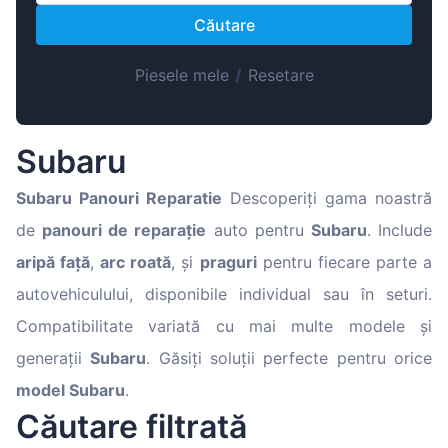
Magyar
Căutare
Lietuvių
Hrvatski
Piesele mele
/
Resetare
Português
Slovenian
Subaru
Latvian
Subaru
Panouri Reparatie
Descoperiți gama noastră
Slovenčina
de
panouri de reparație
auto pentru
Subaru
. Include
aripă față
,
arc roată
, și
praguri
pentru fiecare parte a
autovehiculului, disponibile individual sau în seturi.
Compatibilitate variată cu mai multe modele și
generații
Subaru
. Găsiți soluții perfecte pentru orice
model Subaru
.
Căutare filtrată