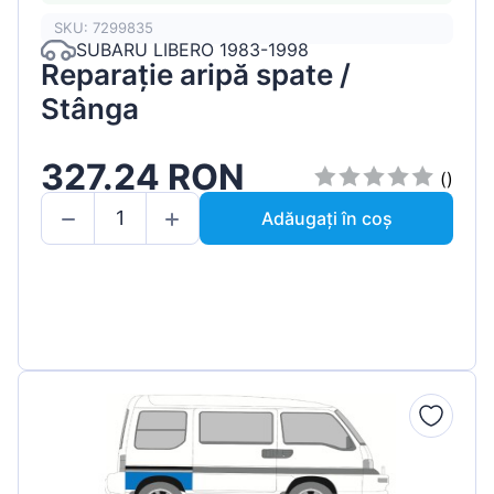
SKU: 7299835
SUBARU LIBERO 1983-1998
Reparație aripă spate /
Stânga
327.24 RON
()
Adăugați în coș