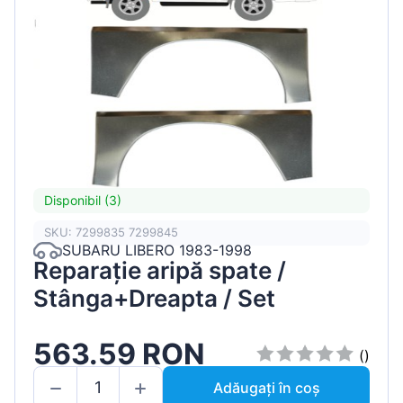
Disponibil (3)
SKU: 7299835 7299845
SUBARU LIBERO 1983-1998
Reparație aripă spate /
Stânga+Dreapta / Set
563.59 RON
()
Adăugați în coș