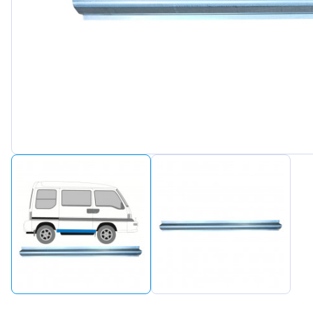
Peugeot
Renault
Seat
Skoda
Suzuki
Tesla
Toyota
Volkswagen