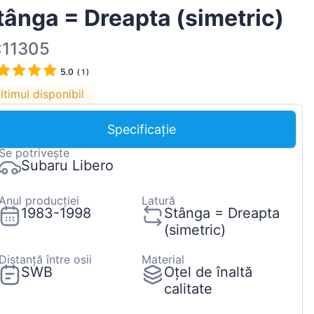
tânga = Dreapta (simetric)
Magyar
Lietuvių
:11305
Hrvatski
5.0
(
1
)
Português
ltimul disponibil
Slovenian
Specificație
Latvian
Se potrivește
Slovenčina
Subaru Libero
Anul producției
Latură
1983-1998
Stânga = Dreapta
(simetric)
Distanță între osii
Material
SWB
Oțel de înaltă
calitate