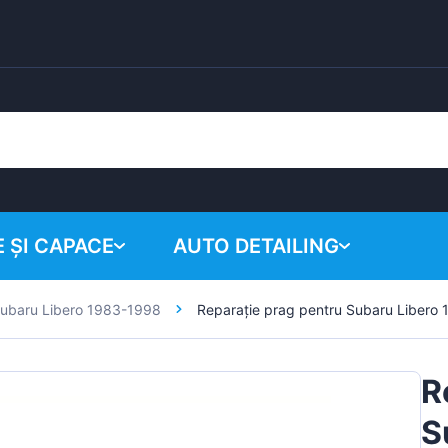
 ȘI CAPACE
AUTO DETAILING
ubaru Libero 1983-1998
Reparație prag pentru Subaru Libero 
Coșul tău
Produse chimice
Sistem de lustruire
R
Accesorii
S