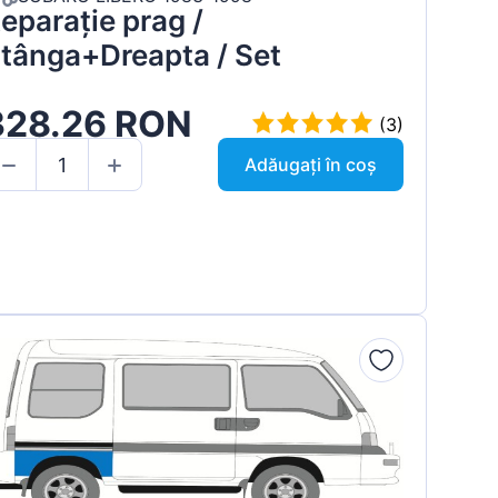
eparație prag /
tânga+Dreapta / Set
328.26 RON
(3)
Adăugați în coș