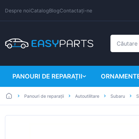
Despre noi
Catalog
Blog
Contactați-ne
PANOURI DE REPARAȚII
ORNAMENTE
Panouri de reparații
Autoutilitare
Subaru
S
Autoutilitare
BMW
Mașini
Citroen
Dacia
Fiat