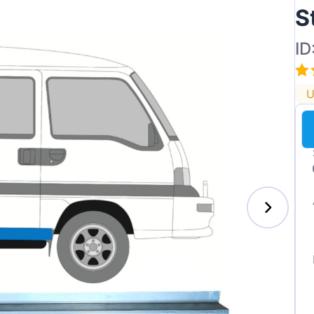
S
ID
U
enz
l