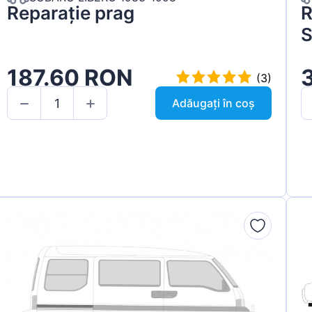
Reparație prag
R
S
187.60 RON
(3)
Adăugați în coș