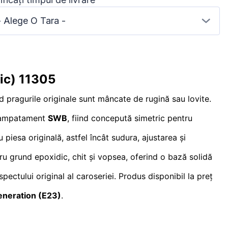
- Alege O Tara -
ic) 11305
 pragurile originale sunt mâncate de rugină sau lovite.
u ampatament
SWB
, fiind concepută simetric pentru
 piesa originală, astfel încât sudura, ajustarea și
tru grund epoxidic, chit și vopsea, oferind o bază solidă
spectului original al caroseriei. Produs disponibil la preț
neration (E23)
.