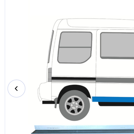
Ford
Honda
Hyundai
Iveco
Jeep
Kia
MAN
Mazda
Mercedes-B
Nissan
Opel Vauxhal