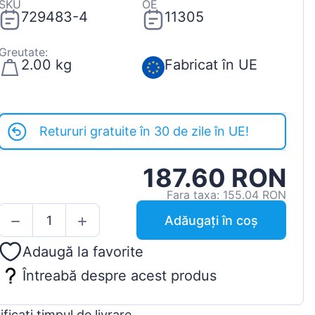
SKU
OE
729483-4
11305
Greutate:
2.00 kg
Fabricat în UE
Retururi gratuite în 30 de zile în UE!
187.60 RON
Fara taxa: 155.04 RON
Adăugați în coș
Adaugă la favorite
Întreabă despre acest produs
ificați timpul de livrare