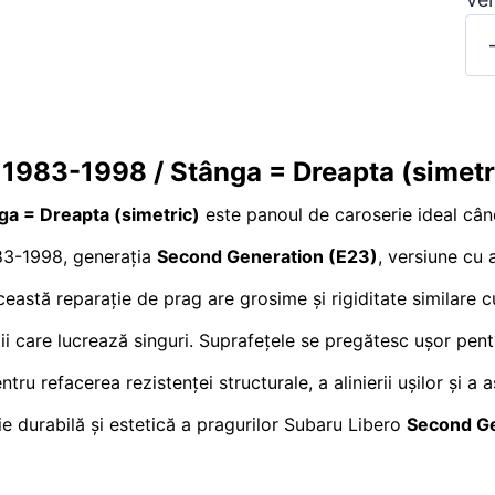
 1983-1998 / Stânga = Dreapta (simetr
ga = Dreapta (simetric)
este panoul de caroserie ideal când
83-1998, generația
Second Generation (E23)
, versiune c
ceastă reparație de prag are grosime și rigiditate similare cu
nații care lucrează singuri. Suprafețele se pregătesc ușor pen
ru refacerea rezistenței structurale, a alinierii ușilor și a a
e durabilă și estetică a pragurilor Subaru Libero
Second Ge