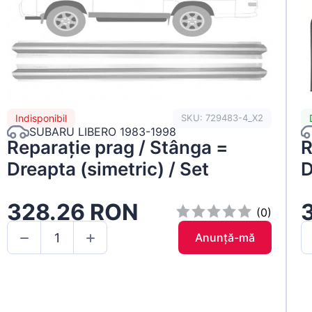
Indisponibil
SKU: 729483-4_X2
SUBARU LIBERO 1983-1998
Reparație prag / Stânga =
R
Dreapta (simetric) / Set
D
328.26 RON
(0)
Anunță-mă