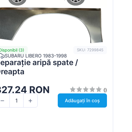
Disponibil (3)
SKU: 7299845
SUBARU LIBERO 1983-1998
eparație aripă spate /
reapta
327.24 RON
()
Adăugați în coș