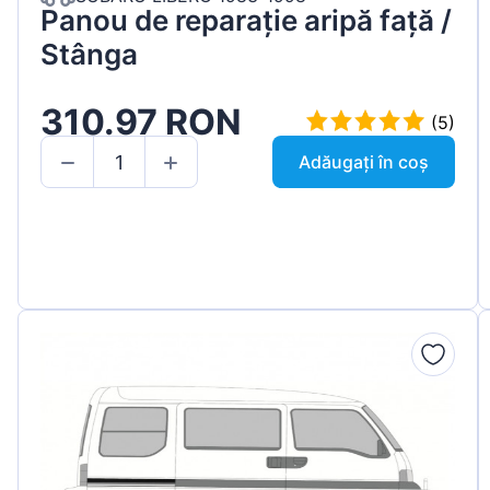
Panou de reparație aripă față /
Stânga
310.97 RON
(5)
Adăugați în coș