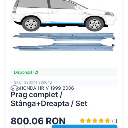
Disponibil (2)
SKU: 386041 386042
HONDA HR-V 1999-2006
Prag complet /
Stânga+Dreapta / Set
800.06 RON
(1)