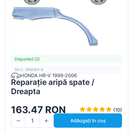
Disponibil (2)
SKU: 386084-6
HONDA HR-V 1999-2006
Reparație aripă spate /
Dreapta
163.47 RON
(10)
Adăugați în coș