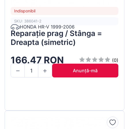
Indisponibil
SKU: 386041-2
HONDA HR-V 1999-2006
Reparație prag / Stânga =
Dreapta (simetric)
166.47 RON
(0)
Anunță-mă