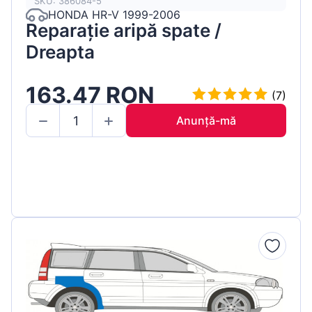
SKU: 386084-5
HONDA HR-V 1999-2006
Reparație aripă spate /
Dreapta
163.47 RON
(7)
Anunță-mă