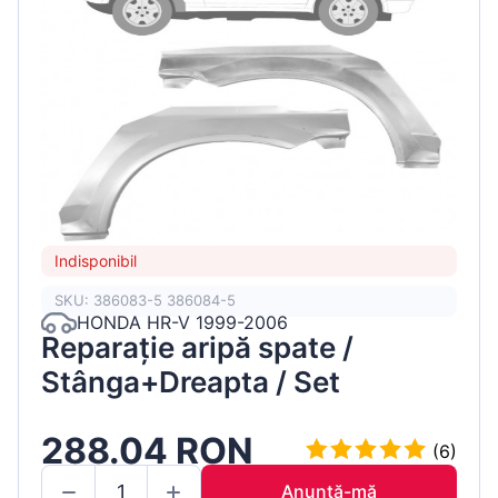
Indisponibil
SKU: 386083-5 386084-5
HONDA HR-V 1999-2006
Reparație aripă spate /
Stânga+Dreapta / Set
288.04 RON
(6)
Anunță-mă