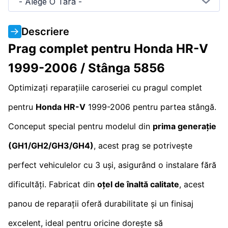
- Alege O Tara -
Descriere
Prag complet pentru Honda HR-V
1999-2006 / Stânga 5856
Optimizați reparațiile caroseriei cu pragul complet
pentru
Honda HR-V
1999-2006 pentru partea stângă.
Conceput special pentru modelul din
prima generație
(GH1/GH2/GH3/GH4)
, acest prag se potrivește
perfect vehiculelor cu 3 uși, asigurând o instalare fără
dificultăți. Fabricat din
oțel de înaltă calitate
, acest
panou de reparații oferă durabilitate și un finisaj
excelent, ideal pentru oricine dorește să