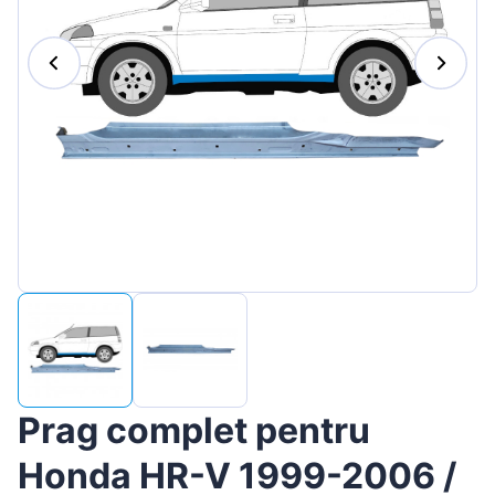
Magyar
Lietuvių
Hrvatski
Português
Slovenian
Latvian
Slovenčina
Prag complet pentru
Honda HR-V 1999-2006 /