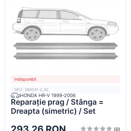
Indisponibil
SKU: 386041-2_X2
HONDA HR-V 1999-2006
Reparație prag / Stânga =
Dreapta (simetric) / Set
293.26 RON
(0)