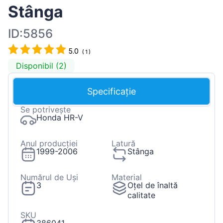
Stânga
ID:5856
5.0
(
1
)
Disponibil (2)
Specificație
Se potrivește
Honda HR-V
Anul producției
Latură
1999-2006
Stânga
Numărul de Uși
Material
3
Oțel de înaltă
calitate
SKU