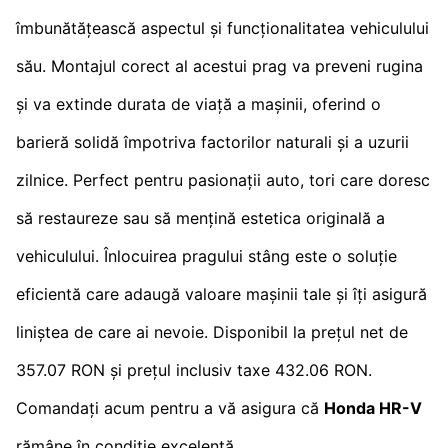
îmbunătățească aspectul și funcționalitatea vehiculului
său. Montajul corect al acestui prag va preveni rugina
și va extinde durata de viață a mașinii, oferind o
barieră solidă împotriva factorilor naturali și a uzurii
zilnice. Perfect pentru pasionații auto, tori care doresc
să restaureze sau să mențină estetica originală a
vehiculului. Înlocuirea pragului stâng este o soluție
eficientă care adaugă valoare mașinii tale și îți asigură
liniștea de care ai nevoie. Disponibil la prețul net de
357.07 RON și prețul inclusiv taxe 432.06 RON.
Comandați acum pentru a vă asigura că
Honda HR-V
rămâne în condiție excelentă.