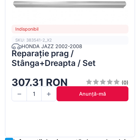
Indisponibil
SKU: 383541-2_X2
HONDA JAZZ 2002-2008
Reparație prag /
Stânga+Dreapta / Set
307.31 RON
(0)
Anunță-mă