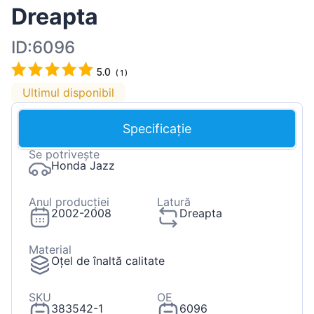
Dreapta
ID:6096
5.0
(
1
)
Ultimul disponibil
Specificație
Se potrivește
Honda Jazz
Anul producției
Latură
2002-2008
Dreapta
Material
Oțel de înaltă calitate
SKU
OE
383542-1
6096