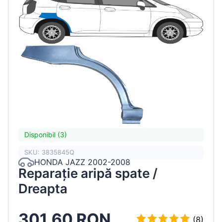
Disponibil (3)
SKU: 3835845Q
HONDA JAZZ 2002-2008
Reparație aripă spate /
Dreapta
301.60 RON
(8)