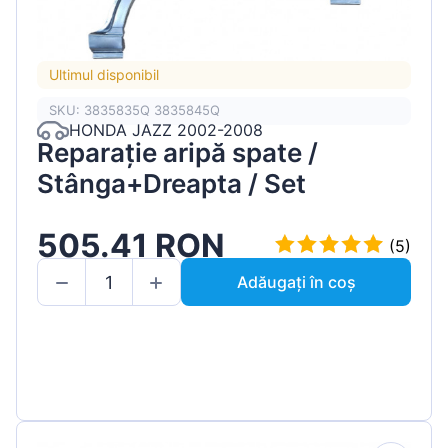
Ultimul disponibil
SKU: 3835835Q 3835845Q
HONDA JAZZ 2002-2008
Reparație aripă spate /
Stânga+Dreapta / Set
505.41 RON
(5)
Adăugați în coș