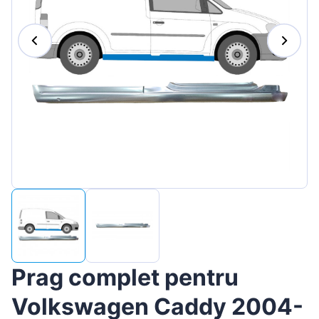
Magyar
Lietuvių
Hrvatski
Português
Slovenian
Latvian
Slovenčina
Prag complet pentru
Volkswagen Caddy 2004-