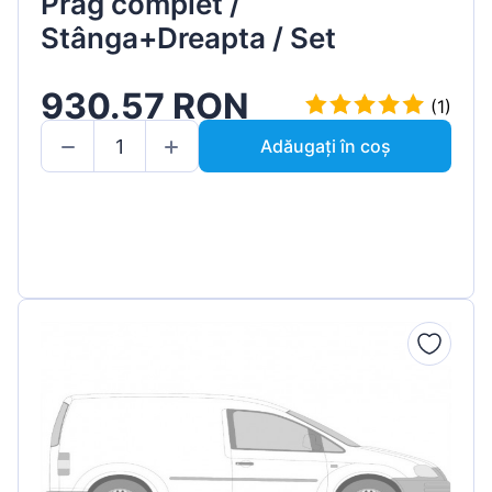
Prag complet /
Stânga+Dreapta / Set
930.57 RON
(1)
Adăugați în coș