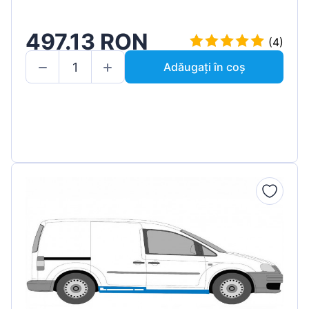
497.13 RON
(4)
Adăugați în coș