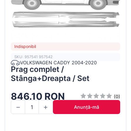
Indisponibil
SKU: 957541 957542
VOLKSWAGEN CADDY 2004-2020
Prag complet /
Stânga+Dreapta / Set
846.10 RON
(0)
Anunță-mă