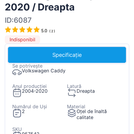
2020 / Dreapta
ID:6087
5.0
(
2
)
Indisponibil
Specificație
Se potrivește
Volkswagen Caddy
Anul producției
Latură
2004-2020
Dreapta
Numărul de Uși
Material
2
Oțel de înaltă
calitate
SKU