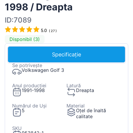
1998 / Dreapta
ID:7089
5.0
(
27
)
Disponibil (3)
Specificație
Se potrivește
Volkswagen Golf 3
Anul producției
Latură
1991-1998
Dreapta
Numărul de Uși
Material
5
Oțel de înaltă
calitate
SKU