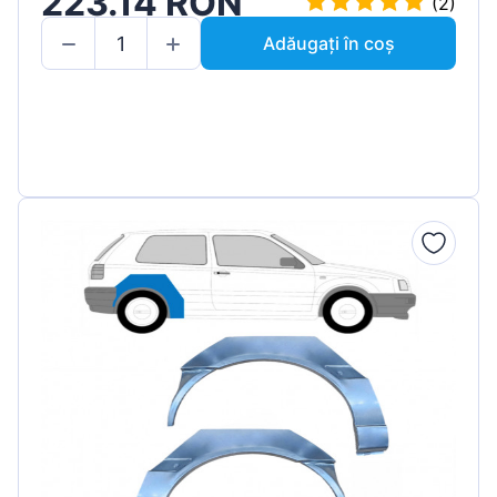
223.14 RON
(2)
Adăugați în coș