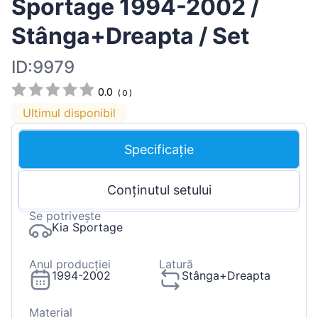
Sportage 1994-2002 /
Stânga+Dreapta / Set
ID:9979
0.0
(
0
)
Ultimul disponibil
Specificație
Conținutul setului
Se potrivește
Kia Sportage
Anul producției
Latură
1994-2002
Stânga+Dreapta
Material