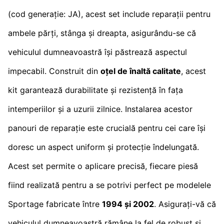
(cod generație: JA), acest set include reparații pentru
ambele părți, stânga și dreapta, asigurându-se că
vehiculul dumneavoastră își păstrează aspectul
impecabil. Construit din
oțel de înaltă calitate
, acest
kit garantează durabilitate și rezistență în fața
intemperiilor și a uzurii zilnice. Instalarea acestor
panouri de reparație este crucială pentru cei care își
doresc un aspect uniform și protecție îndelungată.
Acest set permite o aplicare precisă, fiecare piesă
fiind realizată pentru a se potrivi perfect pe modelele
Sportage fabricate între
1994 și 2002
. Asigurați-vă că
vehiculul dumneavoastră rămâne la fel de robust și