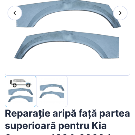
Magyar
Lietuvių
Hrvatski
Português
Slovenian
Latvian
Slovenčina
Reparație aripă față partea
superioară pentru Kia