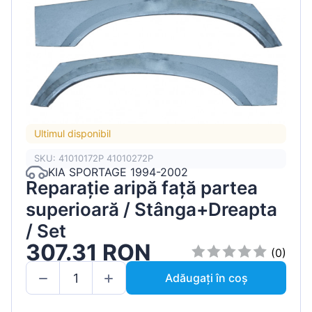
Ultimul disponibil
SKU: 41010172P 41010272P
KIA SPORTAGE 1994-2002
Reparație aripă față partea
superioară / Stânga+Dreapta
/ Set
307.31 RON
(0)
Adăugați în coș