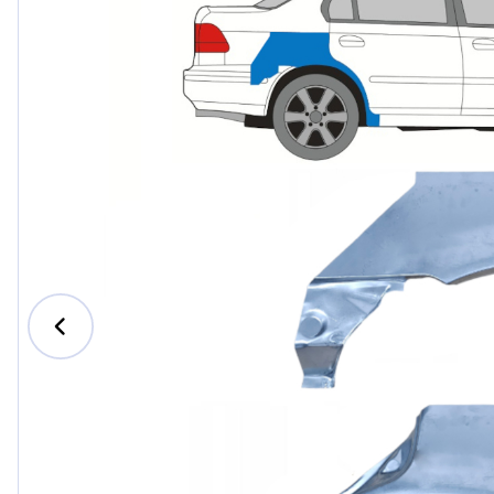
Ford
Honda
Hyundai
Iveco
Jeep
Kia
MAN
Mazda
Mercedes-B
Nissan
Opel Vauxhal