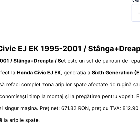
Civic EJ EK 1995-2001 / Stânga+Dreap
001 / Stânga+Dreapta / Set
este un set de panouri de repara
rfect la
Honda Civic EJ EK
, generația a
Sixth Generation (E
 să refaci complet zona aripilor spate afectate de rugină sau
 economisești timp la montaj și la pregătirea pentru vopsit. 
urezi singur mașina. Preț net: 671.82 RON, preț cu TVA: 812.
 la aripile spate.