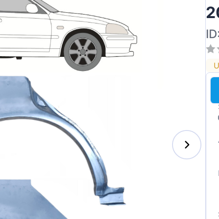
2
ID
U
enz
l