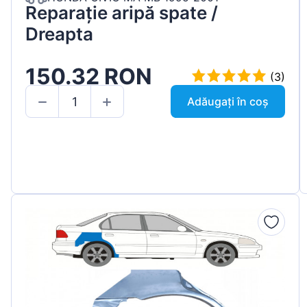
Reparație aripă spate /
Dreapta
150.32 RON
(3)
Adăugați în coș