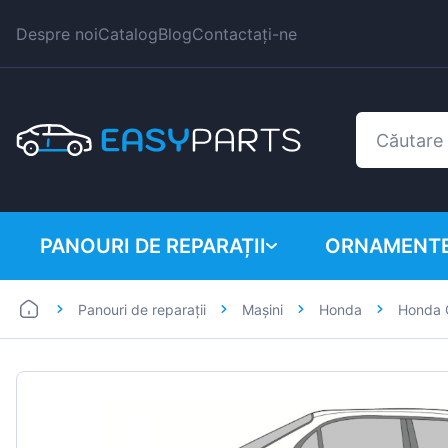
Despre noi
Catalog
Blog
Contactați-ne
PANOURI DE REPARAȚII
ORNAMENTE
Panouri de reparații
Mașini
Honda
Honda 
Autoutilitare
BMW
Mașini
Citroen
Dacia
Fiat