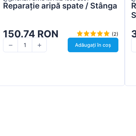
Reparație aripă spate / Stânga
R
S
150.74 RON
(2)
Adăugați în coș