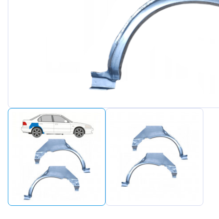
Peugeot
Renault
Seat
Skoda
Suzuki
Tesla
Toyota
Volkswagen