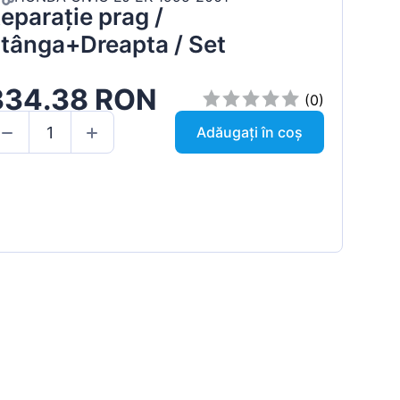
eparație prag /
tânga+Dreapta / Set
334.38 RON
(0)
Adăugați în coș