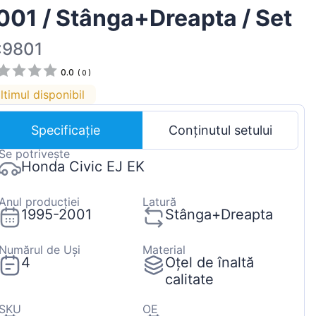
001 / Stânga+Dreapta / Set
Magyar
Lietuvių
:9801
Hrvatski
0.0
(
0
)
Português
ltimul disponibil
Slovenian
Specificație
Conținutul setului
Latvian
Se potrivește
Slovenčina
Honda Civic EJ EK
Anul producției
Latură
1995-2001
Stânga+Dreapta
Numărul de Uși
Material
4
Oțel de înaltă
calitate
SKU
OE