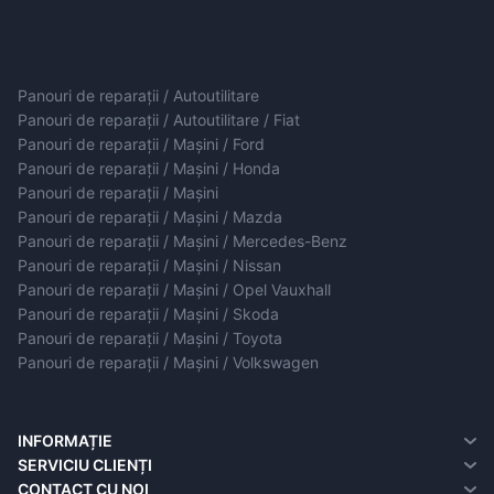
Panouri de reparații / Autoutilitare
Panouri de reparații / Autoutilitare / Fiat
Panouri de reparații / Mașini / Ford
Panouri de reparații / Mașini / Honda
Panouri de reparații / Mașini
Panouri de reparații / Mașini / Mazda
Panouri de reparații / Mașini / Mercedes-Benz
Panouri de reparații / Mașini / Nissan
Panouri de reparații / Mașini / Opel Vauxhall
Panouri de reparații / Mașini / Skoda
Panouri de reparații / Mașini / Toyota
Panouri de reparații / Mașini / Volkswagen
INFORMAȚIE
Despre noi
SERVICIU CLIENȚI
Informații de livrare
contact cu noi
CONTACT CU NOI