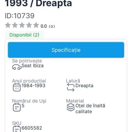
1993 / Dreapta
ID:10739
0.0
(
0
)
Disponibil (2)
Specificație
Se potrivește
Seat Ibiza
Anul producției
Latură
1984-1993
Dreapta
Numărul de Uși
Material
5
Oțel de înaltă
calitate
SKU
6605582