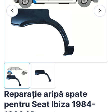
Magyar
Lietuvių
Hrvatski
Português
Slovenian
Latvian
Slovenčina
Reparație aripă spate
pentru Seat Ibiza 1984-