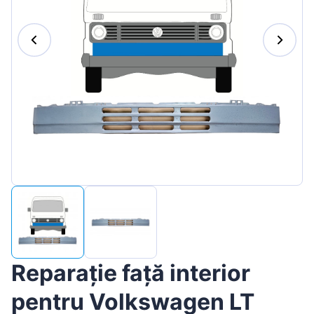
Magyar
Lietuvių
Hrvatski
Português
Slovenian
Latvian
Slovenčina
Reparație față interior
pentru Volkswagen LT