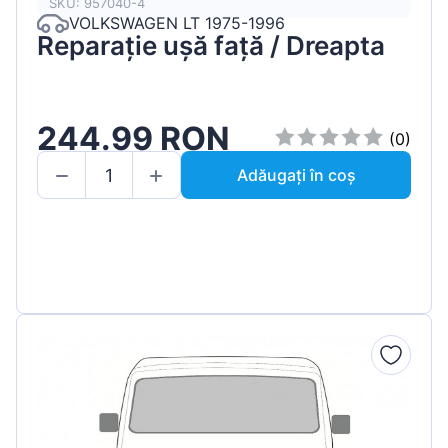
SKU: 957040-4
VOLKSWAGEN LT 1975-1996
Reparație ușă față / Dreapta
244.99 RON
(0)
Adăugați în coș