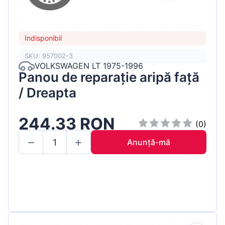
Indisponibil
SKU: 957002-3
VOLKSWAGEN LT 1975-1996
Panou de reparație aripă față
/ Dreapta
244.33 RON
(0)
Anunță-mă