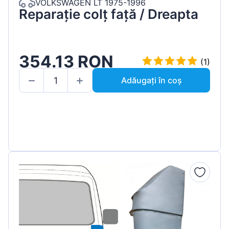
VOLKSWAGEN LT 1975-1996
Reparație colț față / Dreapta
354.13 RON
(1)
Adăugați în coș