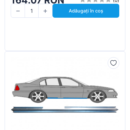
164.07 RON
(0)
Adăugați în coș