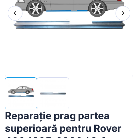
Magyar
Lietuvių
Hrvatski
Português
Slovenian
Latvian
Slovenčina
Reparație prag partea
superioară pentru Rover