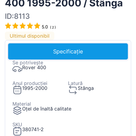
400 1995-2000 / Stânga
ID:8113
5.0
(
2
)
Ultimul disponibil
Specificație
Se potrivește
Rover 400
Anul producției
Latură
1995-2000
Stânga
Material
Oțel de înaltă calitate
SKU
380741-2