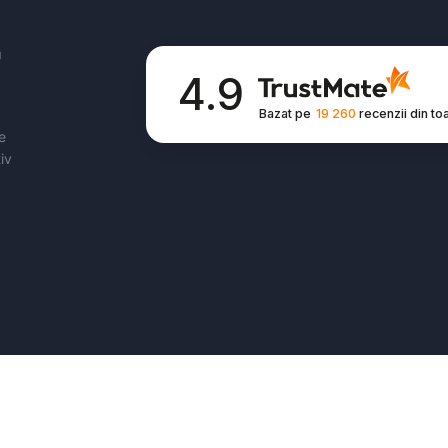
U
4.9
Bazat pe
19 260
recenzii
din to
e
iv