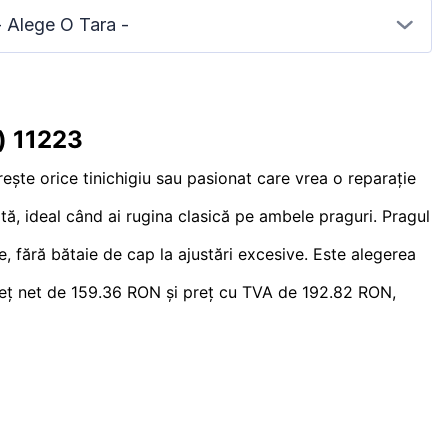
- Alege O Tara -
) 11223
orește orice tinichigiu sau pasionat care vrea o reparație
tă, ideal când ai rugina clasică pe ambele praguri. Pragul
e, fără bătaie de cap la ajustări excesive. Este alegerea
a preț net de 159.36 RON și preț cu TVA de 192.82 RON,