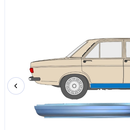
Ford
Honda
Hyundai
Iveco
Jeep
Kia
MAN
Mazda
Mercedes-B
Nissan
Opel Vauxhal