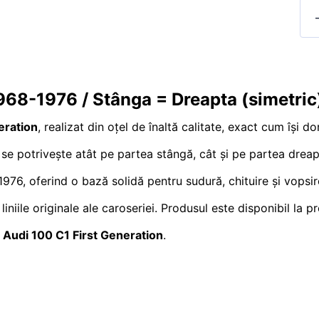
968-1976 / Stânga = Dreapta (simetric
eration
, realizat din oțel de înaltă calitate, exact cum își d
i se potrivește atât pe partea stângă, cât și pe partea dreap
1976, oferind o bază solidă pentru sudură, chituire și vopsir
i liniile originale ale caroseriei. Produsul este disponibil l
a
Audi 100 C1 First Generation
.