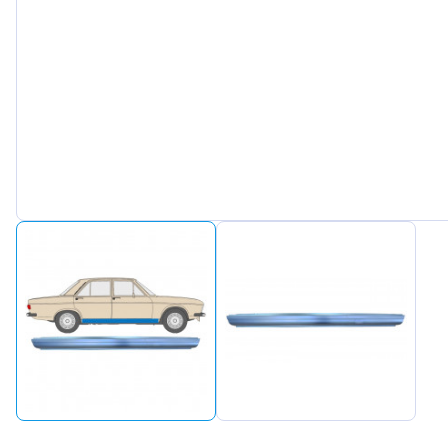
Peugeot
Renault
Seat
Skoda
Suzuki
Tesla
Toyota
Volkswagen