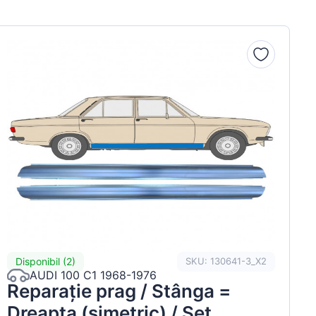
Disponibil (2)
SKU: 130641-3_X2
AUDI 100 C1 1968-1976
Reparație prag / Stânga =
Dreapta (simetric) / Set