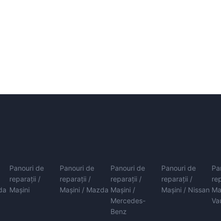
Panouri de
Panouri de
Panouri de
Panouri de
Pa
reparații /
reparații /
reparații /
reparații /
rep
da
Mașini
Mașini / Mazda
Mașini /
Mașini / Nissan
Ma
Mercedes-
Va
Benz