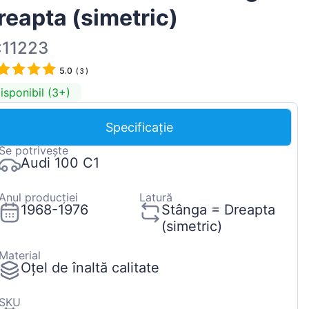
reapta (simetric)
Magyar
Lietuvių
:11223
Hrvatski
5.0
(
3
)
Português
isponibil (3+)
Slovenian
Specificație
Latvian
Se potrivește
Slovenčina
Audi 100 C1
Anul producției
Latură
1968-1976
Stânga = Dreapta
(simetric)
Material
Oțel de înaltă calitate
SKU