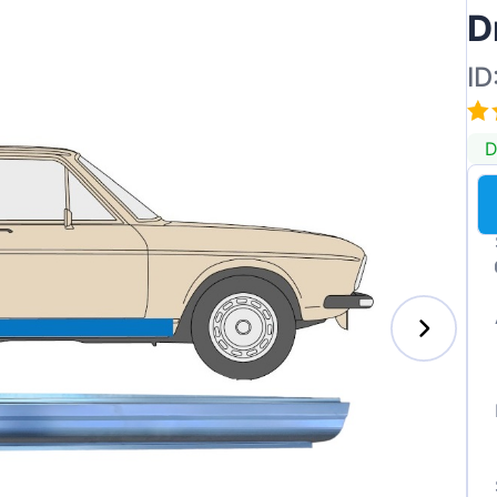
D
ID
D
enz
l