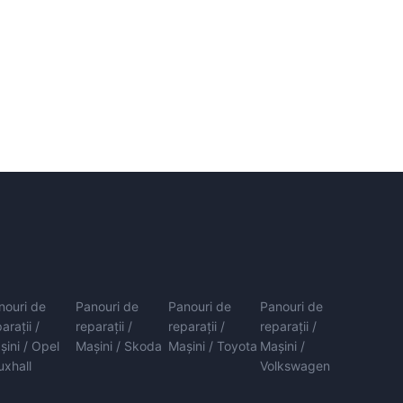
nouri de
Panouri de
Panouri de
Panouri de
arații /
reparații /
reparații /
reparații /
șini / Opel
Mașini / Skoda
Mașini / Toyota
Mașini /
uxhall
Volkswagen