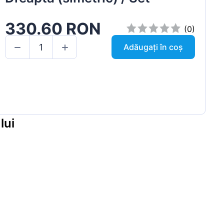
330.60 RON
(0)
Adăugați în coș
lui