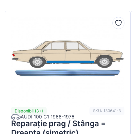
Disponibil (3+)
SKU: 130641-3
AUDI 100 C1 1968-1976
Reparație prag / Stânga =
Dreapta (simetric)