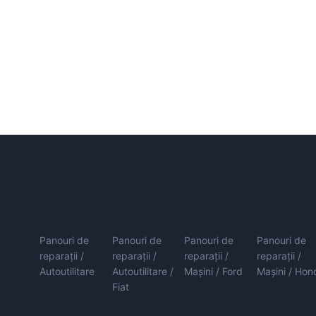
Panouri de
Panouri de
Panouri de
Panouri de
reparații /
reparații /
reparații /
reparații /
Autoutilitare
Autoutilitare /
Mașini / Ford
Mașini / Hon
Fiat