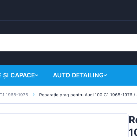
 ȘI CAPACE
AUTO DETAILING
 C1 1968-1976
Reparație prag pentru Audi 100 C1 1968-1976 / 
Coșul tău
Produse chimice
Sistem de lustruire
R
Accesorii
1