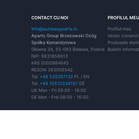
CONTACT CU NOI
PROFILUL ME
info@autoeasyparts.ro
Profilul meu
Aparts Group Brzezowski Ożóg
Istoric comenzi
Spółka Komandytowa
Produsele dorit
Główna 34, 55-093 Bielawa, Poland
Buletin informat
NIP: 8831858913
KRS 0000984645
REGON 363005542
Tel.
+48 535297132
PL / EN
Tel.
+49 15510334197
DE
UK Mon - Fri 09:00 - 16:00
DE Mon - Frei 08:00 - 16:00