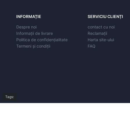
INFORMAȚIE
SERVICIU CLIENȚI
Despre noi
contact cu noi
Informații de livrare
Reclamații
Politica de confidențialitate
Harta site-ului
Termeni și condiții
FAQ
Tags:
© Copyright 2026,
All Rights Reserved by
autoeasyparts.ro