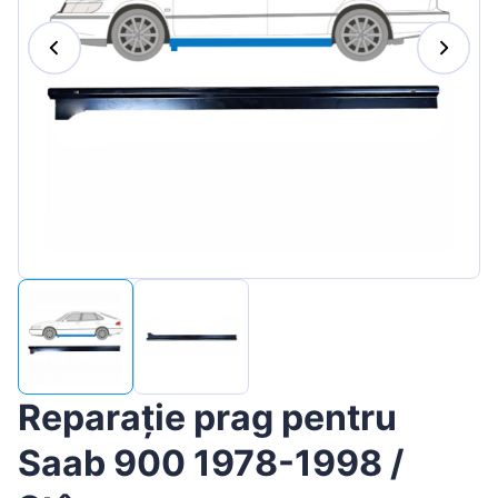
Magyar
Lietuvių
Hrvatski
Português
Slovenian
Latvian
Slovenčina
Reparație prag pentru
Saab 900 1978-1998 /