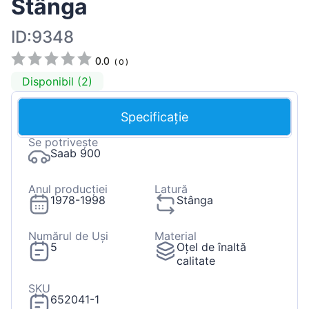
Stânga
ID:9348
0.0
(
0
)
Disponibil (2)
Specificație
Se potrivește
Saab 900
Anul producției
Latură
1978-1998
Stânga
Numărul de Uși
Material
5
Oțel de înaltă
calitate
SKU
652041-1