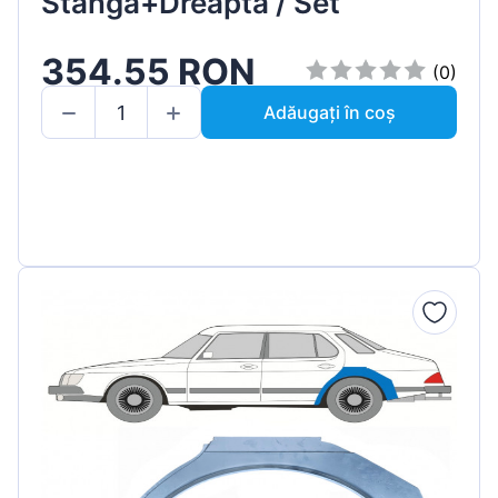
Stânga+Dreapta / Set
354.55 RON
(0)
Adăugați în coș