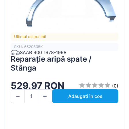
Ultimul disponibil
SKU: 6520835K
SAAB 900 1978-1998
Reparație aripă spate /
Stânga
529.97 RON
(0)
Adăugați în coș