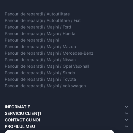
Panouri de reparații / Autoutilitare
Panouri de reparații / Autoutilitare / Fiat
Panouri de reparații / Mașini / Ford
Panouri de reparații / Mașini / Honda
Panouri de reparații / Mașini
Panouri de reparații / Mașini / Mazda
Panouri de reparații / Mașini / Mercedes-Benz
Panouri de reparații / Mașini / Nissan
Panouri de reparații / Mașini / Opel Vauxhall
Panouri de reparații / Mașini / Skoda
Panouri de reparații / Mașini / Toyota
Panouri de reparații / Mașini / Volkswagen
INFORMAȚIE
Despre noi
SERVICIU CLIENȚI
Informații de livrare
contact cu noi
CONTACT CU NOI
Politica de confidențialitate
Reclamații
PROFILUL MEU
Termeni și condiții
Harta site-ului
Profilul meu