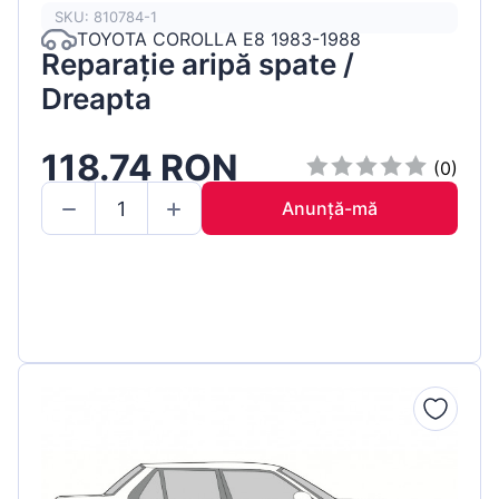
SKU: 810784-1
TOYOTA COROLLA E8 1983-1988
Reparație aripă spate /
Dreapta
118.74 RON
(0)
Anunță-mă