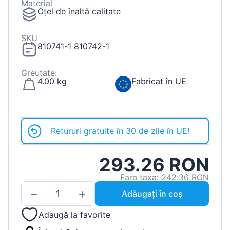
Material
Oțel de înaltă calitate
SKU
810741-1 810742-1
Greutate:
4.00 kg
Fabricat în UE
Retururi gratuite în 30 de zile în UE!
293.26 RON
Fara taxa: 242.36 RON
Adăugați în coș
Adaugă la favorite