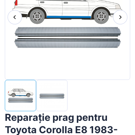
Magyar
Lietuvių
Hrvatski
Português
Slovenian
Latvian
Slovenčina
Reparație prag pentru
Toyota Corolla E8 1983-