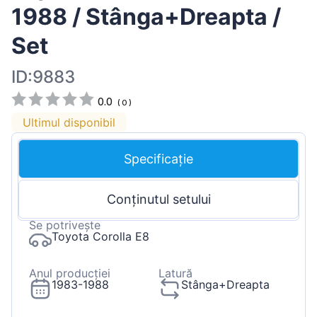
1988 / Stânga+Dreapta /
Set
ID:9883
0.0
(
0
)
Ultimul disponibil
Specificație
Conținutul setului
Se potrivește
Toyota Corolla E8
Anul producției
Latură
1983-1988
Stânga+Dreapta